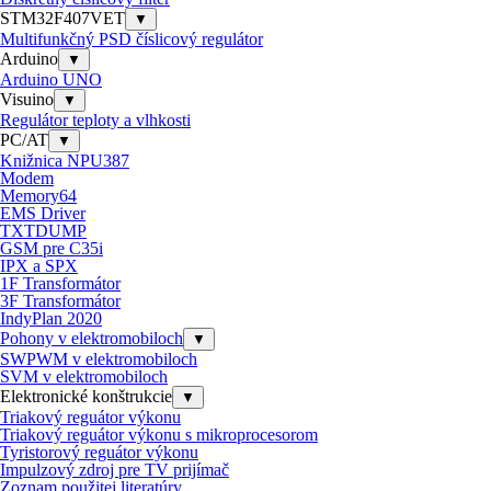
STM32F407VET
▼
Multifunkčný PSD číslicový regulátor
Arduino
▼
Arduino UNO
Visuino
▼
Regulátor teploty a vlhkosti
PC/AT
▼
Knižnica NPU387
Modem
Memory64
EMS Driver
TXTDUMP
GSM pre C35i
IPX a SPX
1F Transformátor
3F Transformátor
IndyPlan 2020
Pohony v elektromobiloch
▼
SWPWM v elektromobiloch
SVM v elektromobiloch
Elektronické konštrukcie
▼
Triakový reguátor výkonu
Triakový reguátor výkonu s mikroprocesorom
Tyristorový reguátor výkonu
Impulzový zdroj pre TV prijímač
Zoznam použitej literatúry