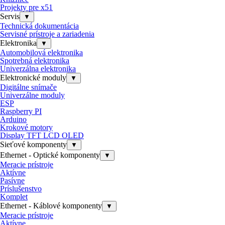
Projekty pre x51
Servis
▼
Technická dokumentácia
Servisné prístroje a zariadenia
Elektronika
▼
Automobilová elektronika
Spotrebná elektronika
Univerzálna elektronika
Elektronické moduly
▼
Digitálne snímače
Univerzálne moduly
ESP
Raspberry PI
Arduino
Krokové motory
Display TFT LCD OLED
Sieťové komponenty
▼
Ethernet - Optické komponenty
▼
Meracie prístroje
Aktívne
Pasívne
Príslušenstvo
Komplet
Ethernet - Káblové komponenty
▼
Meracie prístroje
Aktívne