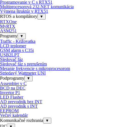
Programovanie v C s RTX51
Multiprocesorová 232.NET komunikácia
Výmena štruktúr v RTX51
RTOS a kompilátory
▼
RTXOne
MyRTX
ASM251
Programy
▼
Traffic - Križovatka
LCD teplomer
GSM alarm s C35i
USB2LPT
Sledovač fáz
Sledovač fáz s prerušením
Meranie frekvencie s mikroprocesorom
Striedavý Wattmeter UNI
Podprogramy
▼
Assembler v C
BCD na DEC
Invertor P1
LED Flasher
AD prevodník bez INT
AD prevodník s INT
EEPROM
Večný kalendár
Komunikačné rozhrania
▼
I2C
▼