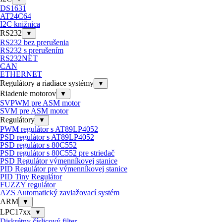
DS1631
AT24C64
I2C knižnica
RS232
▼
RS232 bez prerušenia
RS232 s prerušením
RS232NET
CAN
ETHERNET
Regulátory a riadiace systémy
▼
Riadenie motorov
▼
SVPWM pre ASM motor
SVM pre ASM motor
Regulátory
▼
PWM regulátor s AT89LP4052
PSD regulátor s AT89LP4052
PSD regulátor s 80C552
PSD regulátor s 80C552 pre striedač
PSD Regulátor výmenníkovej stanice
PID Regulátor pre výmenníkovej stanice
PID Tiny Regulátor
FUZZY regulátor
AZS Automatický zavlažovací systém
ARM
▼
LPC17xx
▼
Diskrétny číslicový filter