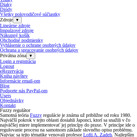
Diaky
Diódy
Všetky polovodičové súčiastky
Zdroje
▼
Lineárne zdroje
Impulzové zdroje
Nákupný košík
Obchodné podmienky
Vyhlásenie o ochrane osobných údajov
Ochrana a spracovanie osobných údajov
Privátna zóna
▼
Login a registrácia
Logout
eRezervácia
Kniha návštev
Informácie email-om
Blog
Podporte nás PayPal-om
Users
Objednávky
Kontakt
Fuzzy regulátor
Samotná teória
Fuzzy
regulácie je známa už približne od roku 1980.
Najväčší pokrok v tejto oblasti dosiahli Japonci, ktorí sa snažili v čo
najväčšej miere implementovať jej princípy do praxe. V princípe ide o
regulovanie procesu na samotnom základe slovného opisu problému.
Najviac sa tejto tématike venovali profesor
Lofti A. Zadeh
. Najlepším