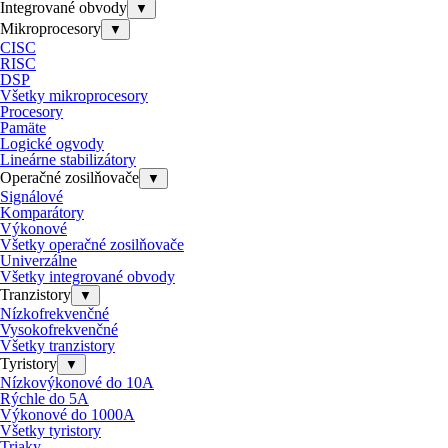
Integrované obvody
▼
Mikroprocesory
▼
CISC
RISC
DSP
Všetky mikroprocesory
Procesory
Pamäte
Logické ogvody
Lineárne stabilizátory
Operačné zosilňovače
▼
Signálové
Komparátory
Výkonové
Všetky operačné zosilňovače
Univerzálne
Všetky integrované obvody
Tranzistory
▼
Nízkofrekvenčné
Vysokofrekvenčné
Všetky tranzistory
Tyristory
▼
Nízkovýkonové do 10A
Rýchle do 5A
Výkonové do 1000A
Všetky tyristory
Triaky