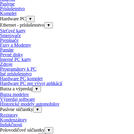
Pasívne
Príslušenstvo
Komplet
Hardware PC
▼
Ethernet - príslušenstvo
▼
Sieťové karty
Smerovače
Prepínače
Faxy a Modemy
Pamäte
Pevné disky
Interné PC karty
Zdroje
Programátory k PC
Iné príslušenstvo
Hardware PC komplet
Hardware PC pre vývoj aplikácií
Burza a výpredaj
▼
Burza modelov
Výpredaj software
Historické modely automobilov
Pasívne súčiastky
▼
Rezistory
Kondenzátory
Indukčnosti
Polovodičové súčiastky
▼