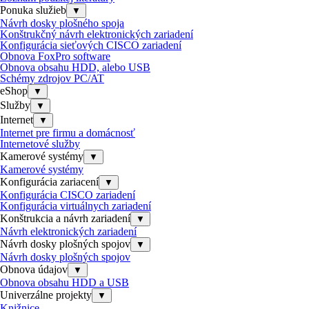
Ponuka služieb
▼
Návrh dosky plošného spoja
Konštrukčný návrh elektronických zariadení
Konfigurácia sieťových CISCO zariadení
Obnova FoxPro software
Obnova obsahu HDD, alebo USB
Schémy zdrojov PC/AT
eShop
▼
Služby
▼
Internet
▼
Internet pre firmu a domácnosť
Internetové služby
Kamerové systémy
▼
Kamerové systémy
Konfigurácia zariacení
▼
Konfigurácia CISCO zariadení
Konfigurácia virtuálnych zariadení
Konštrukcia a návrh zariadení
▼
Návrh elektronických zariadení
Návrh dosky plošných spojov
▼
Návrh dosky plošných spojov
Obnova údajov
▼
Obnova obsahu HDD a USB
Univerzálne projekty
▼
Knižnice