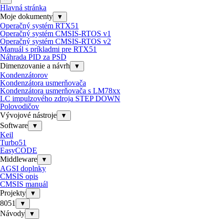
Hlavná stránka
Moje dokumenty
▼
Operačný systém RTX51
Operačný systém CMSIS-RTOS v1
Operačný systém CMSIS-RTOS v2
Manuál s príkladmi pre RTX51
Náhrada PID za PSD
Dimenzovanie a návrh
▼
Kondenzátorov
Kondenzátora usmerňovača
Kondenzátora usmerňovača s LM78xx
LC impulzového zdroja STEP DOWN
Polovodičov
Vývojové nástroje
▼
Software
▼
Keil
Turbo51
EasyCODE
Middleware
▼
AGSI doplnky
CMSIS opis
CMSIS manuál
Projekty
▼
8051
▼
Návody
▼