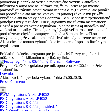
príkladom je napríklad vedenie motorového vozidla v autoškole.
Inštruktor v autoškole neučí žiaka tak, že mu prikáže pri mierne
pravotočivej zákrute otočiť volant riadenia o 35,6° vpravo, ale prikáže
mu pootočiť volant mierne vpravo. Pri prudkej zákrute mu prikáže
vytočiť volant na pravý doraz doprava. To sú v podstate zjednodušené
princípy Fuzzy regulácie.
Fuzzy algoritmy nie sú extra matematicky
zložité a pre navrhovanie regulátora úplne postačia aj stredoškolské
znalosti matematiky. Tieto algoritmy bývajú veľmi robustné a odolné
proti rôznym chybám vstupných hodnôt a šumom. Ich veľkou
nevýhodou je, že vďaka tomu môžu byť niekedy pomerne nepresné.
Ak sa chceme tomuto vyhnúť tak je ich potrebné spojiť s lineárnym
regulátorom.
Príklad funkčného programu pre jednoduchý Fuzzy regulátor si
môžete stiahnúť kliknutím na priložený link.
ProgramFUZZY regulátora pre mikroprocesor 80C552 si môžete
stiahnúť
tu
.
Download
Aktualizácia údajov bola vykonaná dňa 25.06.2026.
Preskočiť menu
×
PWM regulátor s AT89LP4052
PSD regulátor s AT89LP4052
PSD regulátor s 80C552
PSD regulátor s 80C552 pre striedač
PSD Regulátor výmenníkovej stanice