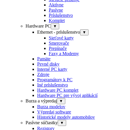
Aktívne
Pasívne
Príslušenstvo
Komplet
Hardware PC
▼
Ethernet - príslušenstvo
▼
Sieťové karty
Smerovače
Prepínače
Faxy a Modemy
Pamäte
Pevné disky
Interné PC karty
Zdroje
Programátory k PC
Iné príslušenstvo
Hardware PC komplet
Hardware PC pre vývoj aplikácií
Burza a výpredaj
▼
Burza modelov
Výpredaj software
Historické modely automobilov
Pasívne súčiastky
▼
Rezistory