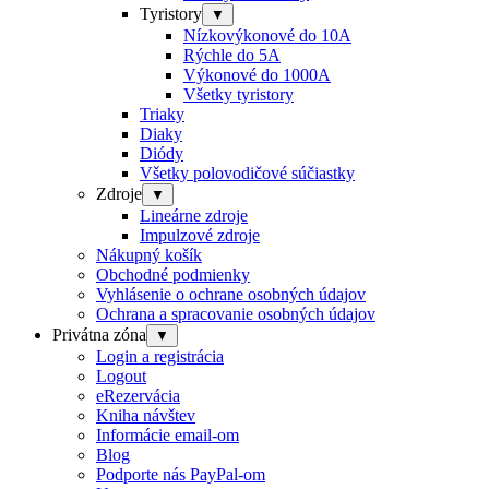
Tyristory
▼
Nízkovýkonové do 10A
Rýchle do 5A
Výkonové do 1000A
Všetky tyristory
Triaky
Diaky
Diódy
Všetky polovodičové súčiastky
Zdroje
▼
Lineárne zdroje
Impulzové zdroje
Nákupný košík
Obchodné podmienky
Vyhlásenie o ochrane osobných údajov
Ochrana a spracovanie osobných údajov
Privátna zóna
▼
Login a registrácia
Logout
eRezervácia
Kniha návštev
Informácie email-om
Blog
Podporte nás PayPal-om