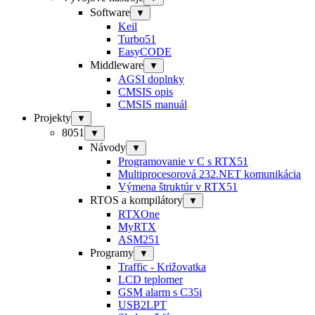
Software
▼
Keil
Turbo51
EasyCODE
Middleware
▼
AGSI doplnky
CMSIS opis
CMSIS manuál
Projekty
▼
8051
▼
Návody
▼
Programovanie v C s RTX51
Multiprocesorová 232.NET komunikácia
Výmena štruktúr v RTX51
RTOS a kompilátory
▼
RTXOne
MyRTX
ASM251
Programy
▼
Traffic - Križovatka
LCD teplomer
GSM alarm s C35i
USB2LPT