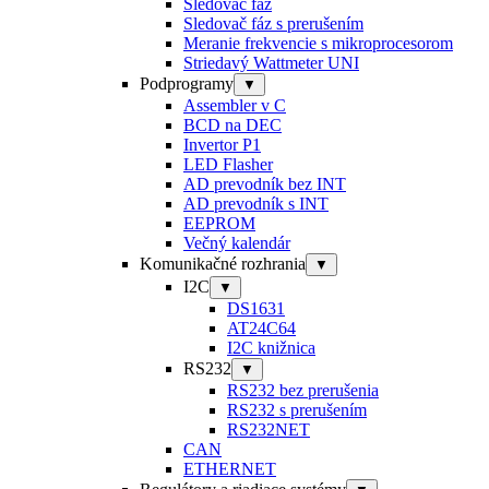
Sledovač fáz
Sledovač fáz s prerušením
Meranie frekvencie s mikroprocesorom
Striedavý Wattmeter UNI
Podprogramy
▼
Assembler v C
BCD na DEC
Invertor P1
LED Flasher
AD prevodník bez INT
AD prevodník s INT
EEPROM
Večný kalendár
Komunikačné rozhrania
▼
I2C
▼
DS1631
AT24C64
I2C knižnica
RS232
▼
RS232 bez prerušenia
RS232 s prerušením
RS232NET
CAN
ETHERNET