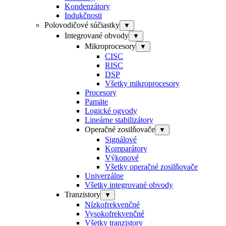
Kondenzátory
Indukčnosti
Polovodičové súčiastky
▼
Integrované obvody
▼
Mikroprocesory
▼
CISC
RISC
DSP
Všetky mikroprocesory
Procesory
Pamäte
Logické ogvody
Lineárne stabilizátory
Operačné zosilňovače
▼
Signálové
Komparátory
Výkonové
Všetky operačné zosilňovače
Univerzálne
Všetky integrované obvody
Tranzistory
▼
Nízkofrekvenčné
Vysokofrekvenčné
Všetky tranzistory