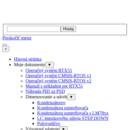
Hľadaj
Preskočiť menu
×
Hlavná stránka
Moje dokumenty
▼
Operačný systém RTX51
Operačný systém CMSIS-RTOS v1
Operačný systém CMSIS-RTOS v2
Manuál s príkladmi pre RTX51
Náhrada PID za PSD
Dimenzovanie a návrh
▼
Kondenzátorov
Kondenzátora usmerňovača
Kondenzátora usmerňovača s LM78xx
LC impulzového zdroja STEP DOWN
Polovodičov
Vývojové nástroje
▼