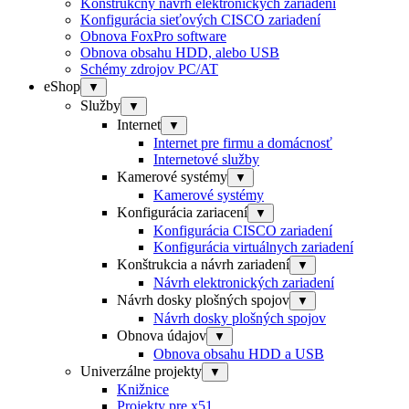
Konštrukčný návrh elektronických zariadení
Konfigurácia sieťových CISCO zariadení
Obnova FoxPro software
Obnova obsahu HDD, alebo USB
Schémy zdrojov PC/AT
eShop
▼
Služby
▼
Internet
▼
Internet pre firmu a domácnosť
Internetové služby
Kamerové systémy
▼
Kamerové systémy
Konfigurácia zariacení
▼
Konfigurácia CISCO zariadení
Konfigurácia virtuálnych zariadení
Konštrukcia a návrh zariadení
▼
Návrh elektronických zariadení
Návrh dosky plošných spojov
▼
Návrh dosky plošných spojov
Obnova údajov
▼
Obnova obsahu HDD a USB
Univerzálne projekty
▼
Knižnice
Projekty pre x51