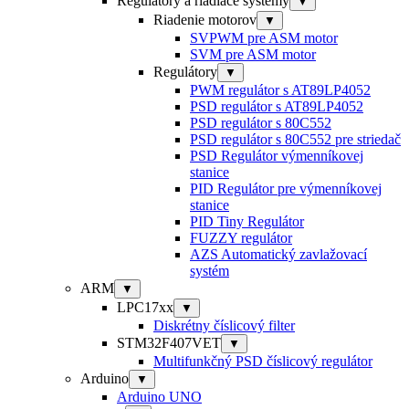
Regulátory a riadiace systémy
▼
Riadenie motorov
▼
SVPWM pre ASM motor
SVM pre ASM motor
Regulátory
▼
PWM regulátor s AT89LP4052
PSD regulátor s AT89LP4052
PSD regulátor s 80C552
PSD regulátor s 80C552 pre striedač
PSD Regulátor výmenníkovej
stanice
PID Regulátor pre výmenníkovej
stanice
PID Tiny Regulátor
FUZZY regulátor
AZS Automatický zavlažovací
systém
ARM
▼
LPC17xx
▼
Diskrétny číslicový filter
STM32F407VET
▼
Multifunkčný PSD číslicový regulátor
Arduino
▼
Arduino UNO