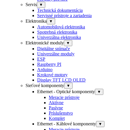
Servis
▼
Technická dokumentácia
Servisné prístroje a zariadenia
Elektronika
▼
Automobilová elektronika
Spotrebná elektronika
Univerzálna elektronika
Elektronické moduly
▼
Digitálne snímače
Univerzálne moduly
ESP
Raspberry PI
Arduino
Krokové motory
Display TFT LCD OLED
Sieťové komponenty
▼
Ethernet - Optické komponenty
▼
Meracie prístroje
Aktívne
Pasívne
Príslušenstvo
Komplet
Ethernet - Káblové komponenty
▼
Meracie prístroje