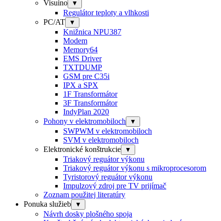
Visuino
▼
Regulátor teploty a vlhkosti
PC/AT
▼
Knižnica NPU387
Modem
Memory64
EMS Driver
TXTDUMP
GSM pre C35i
IPX a SPX
1F Transformátor
3F Transformátor
IndyPlan 2020
Pohony v elektromobiloch
▼
SWPWM v elektromobiloch
SVM v elektromobiloch
Elektronické konštrukcie
▼
Triakový reguátor výkonu
Triakový reguátor výkonu s mikroprocesorom
Tyristorový reguátor výkonu
Impulzový zdroj pre TV prijímač
Zoznam použitej literatúry
Ponuka služieb
▼
Návrh dosky plošného spoja