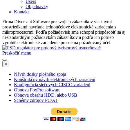
Users
Objednávky
Kontakt
Firma Diversant Software pre svojich zákazníkov vlastnými
prostriedkami navrhuje jednoúčelové elektronické zariadenia s
mikroprocesormi. Podľa požiadaviek sme schopní prispôsobiť sa aj
neštandardným požiadavkám zákazníkov a podľa ich potrieb
vyrobiť elektronické zariadenie presne na požadovaný účel.
Preskočiť menu
×
Návrh dosky plošného spoja
Konštrukčný návrh elektronických zariadení
Konfigurácia sieťových CISCO zariadení
Obnova FoxPro software
Obnova obsahu HDD, alebo USB
Schémy zdrojov PC/AT